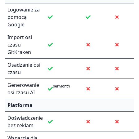
Logowanie za
pomocą
Google
Import osi
czasu
GitKraken
Osadzanie osi
czasu
Generowanie
perMonth
osi czasu AI
Platforma
Doświadczenie
bez reklam
Wsparcie dla