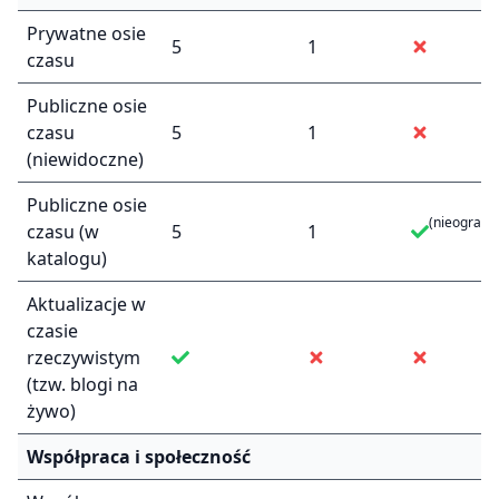
Prywatne osie
5
1
czasu
Publiczne osie
czasu
5
1
(niewidoczne)
Publiczne osie
(nieograni
czasu (w
5
1
katalogu)
Aktualizacje w
czasie
rzeczywistym
(tzw. blogi na
żywo)
Współpraca i społeczność